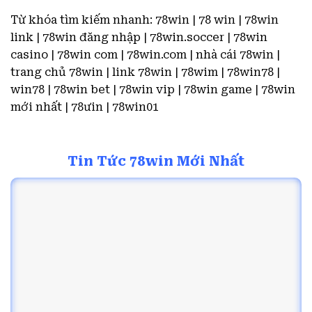
Từ khóa tìm kiếm nhanh: 78win | 78 win | 78win
link | 78win đăng nhập | 78win.soccer | 78win
casino | 78win com | 78win.com | nhà cái 78win |
trang chủ 78win | link 78win | 78wim | 78win78 |
win78 | 78win bet | 78win vip | 78win game |
78win
mới nhất | 78ưin | 78win01
Tin Tức 78win Mới Nhất