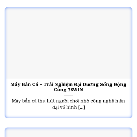
Máy Bắn Cá – Trải Nghiệm Đại Dương Sống Động
Cùng 78WIN
Máy bắn cá thu hút người chơi nhờ công nghệ hiện
đại về hình [...]