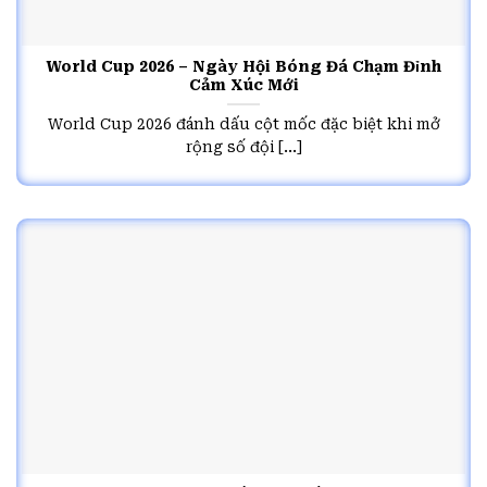
World Cup 2026 – Ngày Hội Bóng Đá Chạm Đỉnh
Cảm Xúc Mới
World Cup 2026 đánh dấu cột mốc đặc biệt khi mở
rộng số đội [...]